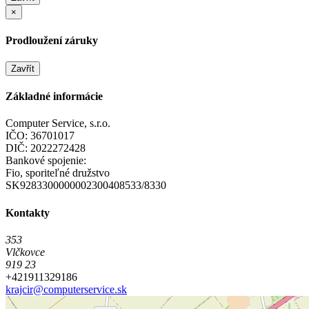
×
Prodloužení záruky
Zavřít
Základné informácie
Computer Service, s.r.o.
IČO: 36701017
DIČ: 2022272428
Bankové spojenie:
Fio, sporiteľné družstvo
SK9283300000002300408533/8330
Kontakty
353
Vlčkovce
919 23
+421911329186
krajcir@computerservice.sk