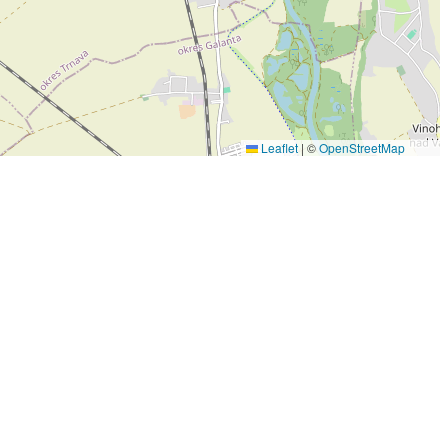
Leaflet
|
©
OpenStreetMap