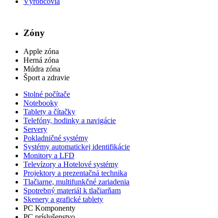
Výrobcovia
Zóny
Apple zóna
Herná zóna
Múdra zóna
Šport a zdravie
Stolné počítače
Notebooky
Tablety a čítačky
Telefóny, hodinky a navigácie
Servery
Pokladničné systémy
Systémy automatickej identifikácie
Monitory a LFD
Televízory a Hotelové systémy
Projektory a prezentačná technika
Tlačiarne, multifunkčné zariadenia
Spotrebný materiál k tlačiarňam
Skenery a grafické tablety
PC Komponenty
PC príslušenstvo