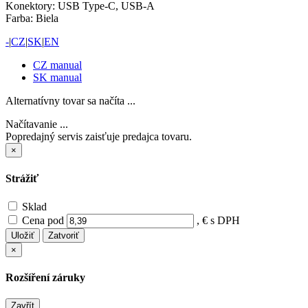
Konektory: USB Type-C, USB-A
Farba: Biela
-
|
CZ
|
SK
|
EN
CZ manual
SK manual
Alternatívny tovar sa načíta ...
Načítavanie ...
Popredajný servis zaisťuje predajca tovaru.
×
Strážiť
Sklad
Cena pod
, € s DPH
Uložiť
Zatvoriť
×
Rozšíření záruky
Zavřít