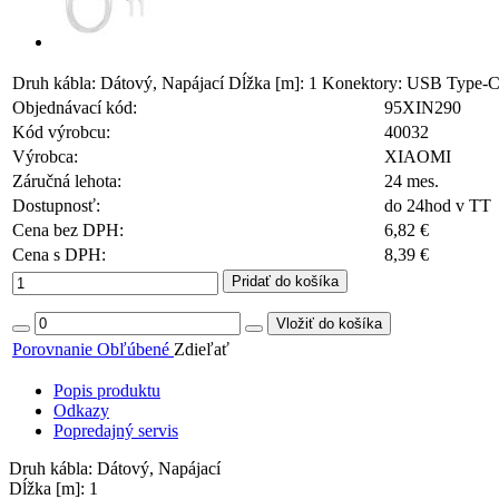
Druh kábla: Dátový, Napájací Dĺžka [m]: 1 Konektory: USB Type-
Objednávací kód:
95XIN290
Kód výrobcu:
40032
Výrobca:
XIAOMI
Záručná lehota:
24 mes.
Dostupnosť:
do 24hod v TT
Cena bez DPH:
6,82 €
Cena s DPH:
8,39 €
Pridať do košíka
Vložiť do košíka
Porovnanie
Obľúbené
Zdieľať
Popis produktu
Odkazy
Popredajný servis
Druh kábla: Dátový, Napájací
Dĺžka [m]: 1