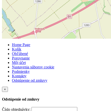
Home Page
Košík
Obľúbené
Porovnanie
Môj účet
Nastavenia súborov cookie
Podmienky
Kontakty
Odstúpenie od zmluvy
×
Odstúpenie od zmluvy
Číslo objednávky: