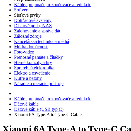
Káble, prepínače, rozbočovače a redukcie
Softvér
Sieťové prvky
Dohľadové systémy
Diskové polia, NAS
Zálohovanie a správa dát
Záložné zdroje
Kancelárska technika a médiá
Múdra domácnosť
Foto-video
Prenosné pamäte a čítačky
Herné konzoly a hry
Spotrebná elektronika
Elektro a osvetlenie
Kufre a batohy
Náradie a meracie prístroje
Káble, prepínače, rozbočovače a redukcie
Dátové káble
Dátové káble (USB typ C)
Xiaomi 6A Type-A to Type-C Cable
Xiaomi 6A Type-A to Type-C Ca